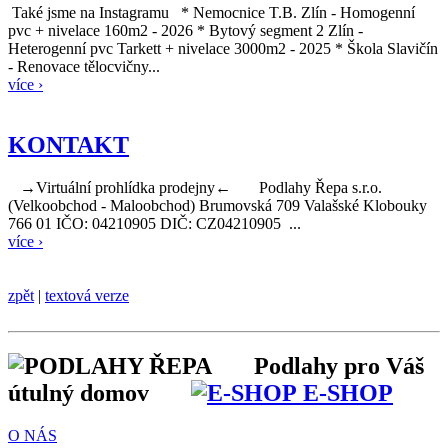
Také jsme na Instagramu * Nemocnice T.B. Zlín - Homogenní
pvc + nivelace 160m2 - 2026 * Bytový segment 2 Zlín -
Heterogenní pvc Tarkett + nivelace 3000m2 - 2025 * Škola Slavičín
- Renovace tělocvičny...
více ›
KONTAKT
→Virtuální prohlídka prodejny← Podlahy Řepa s.r.o.
(Velkoobchod - Maloobchod) Brumovská 709 Valašské Klobouky
766 01 IČO: 04210905 DIČ: CZ04210905 ...
více ›
zpět
|
textová verze
Podlahy pro Váš
útulný domov
E-SHOP
O NÁS