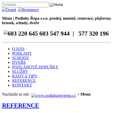
Menu | Podlahy Řepa s.r.o. prodej, montáž, renovace, půjčovna
brusek, schody, dveře
603 547 944 | 577 320 196
O NÁS
PODLAHY
SCHODY
DVEŘE
PODLAHOVÉ DOPLŇKY
SLUŽBY
RADY A TIPY
REFERENCE
KONTAKT
Nacházíte se zde:
»
Menu
REFERENCE